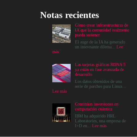
Notas recientes
Cómo crear infraestructuras de
IA que la comunidad realmente
pueda sostener
El auge de la IA ha generado
un interesante dilema...
Lee
:
más
Cómo
crear
Las tarjetas gráficas RDNA 5
infraestructuras
ya están en fase avanzada de
de
desarrollo
IA
que
Los datos obtenidos de una
la
serie de parches para Linux...
comunidad
:
Lee más
realmente
Las
pueda
tarjetas
Continúan inversiones en
sostener
gráficas
computación cuántica
RDNA
5
IBM ha adquirido HRL
ya
Laboratories, una empresa de
están
:
I+D en...
Lee más
en
Continúan
fase
inversiones