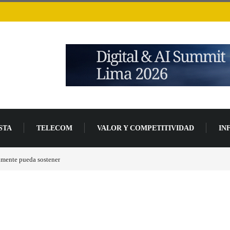
STA
TELECOM
VALOR Y COMPETITIVIDAD
IN
e pueda sostener
Las tarjetas gráficas RDNA 5 ya están en fase avanzada de desarrol