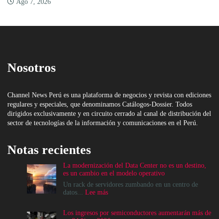
Ago 7, 2026
Nosotros
Channel News Perú es una plataforma de negocios y revista con ediciones
regulares y especiales, que denominamos Catálogos-Dossier. Todos
dirigidos exclusivamente y en circuito cerrado al canal de distribución del
sector de tecnologías de la información y comunicaciones en el Perú.
Notas recientes
La modernización del Data Center no es un destino,
es un cambio en el modelo operativo
Un rack de servidores zumbando en un centro de
:
datos...
Lee más
La
modernización
Los ingresos por semiconductores aumentarán más de
del