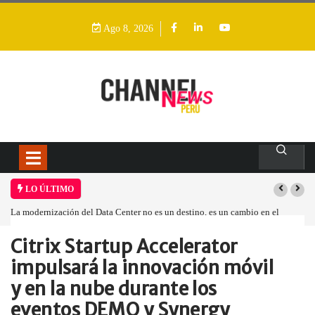
Ago 8, 2026
LO ÚLTIMO
La modernización del Data Center no es un destino, es un cambio en el
modelo operativo
Citrix Startup Accelerator
Home
Empresa
Citrix Startup Accelerator…
impulsará la innovación móvil
y en la nube durante los
eventos DEMO y Synergy