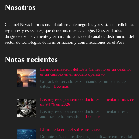
Nosotros
Channel News Perú es una plataforma de negocios y revista con ediciones
regulares y especiales, que denominamos Catálogos-Dossier. Todos
dirigidos exclusivamente y en circuito cerrado al canal de distribución del
sector de tecnologías de la información y comunicaciones en el Perú.
Notas recientes
La modernización del Data Center no es un destino,
es un cambio en el modelo operativo
Un rack de servidores zumbando en un centro de
:
datos...
Lee más
La
modernización
Los ingresos por semiconductores aumentarán más de
del
un 94 % en 2026
Data
Center
Los ingresos por semiconductores aumentarán este
no
:
año más de lo previsto....
Lee más
es
Los
un
ingresos
El fin de la era del software pasivo
destino,
por
es
semiconductores
Durante más de dos décadas, el software empresarial