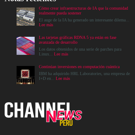
Cómo crear infraestructuras de IA que la comunidad
realmente pueda sostener
El auge de la IA ha generado un interesante dilema...
:
Lee más
Cómo
crear
Las tarjetas gráficas RDNA 5 ya están en fase
infraestructuras
avanzada de desarrollo
de
IA
Los datos obtenidos de una serie de parches para
que
:
Linux...
Lee más
la
Las
comunidad
tarjetas
Continúan inversiones en computación cuántica
realmente
gráficas
pueda
RDNA
IBM ha adquirido HRL Laboratories, una empresa de
sostener
5
:
I+D en...
Lee más
ya
Continúan
están
inversiones
en
en
fase
computación
avanzada
cuántica
de
desarrollo