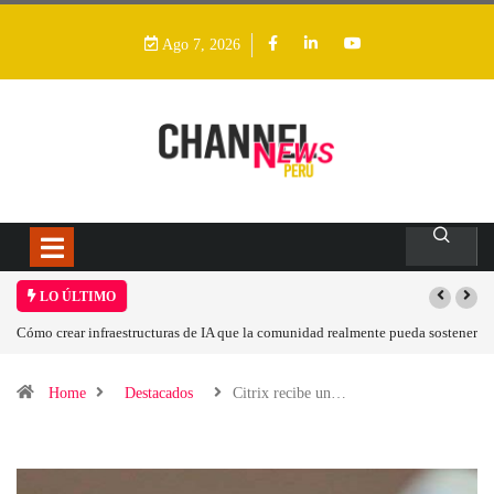
Ago 7, 2026
LO ÚLTIMO
nte pueda sostener
Las tarjetas gráficas RDNA 5 ya están en fase avanzada de desarr
Home
Destacados
Citrix recibe un…