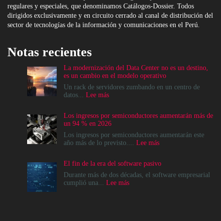
regulares y especiales, que denominamos Catálogos-Dossier. Todos
dirigidos exclusivamente y en circuito cerrado al canal de distribución del
sector de tecnologías de la información y comunicaciones en el Perú.
Notas recientes
La modernización del Data Center no es un destino,
es un cambio en el modelo operativo
Un rack de servidores zumbando en un centro de
:
datos...
Lee más
La
modernización
Los ingresos por semiconductores aumentarán más de
del
un 94 % en 2026
Data
Center
Los ingresos por semiconductores aumentarán este
no
:
año más de lo previsto....
Lee más
es
Los
un
ingresos
El fin de la era del software pasivo
destino,
por
es
semiconductores
Durante más de dos décadas, el software empresarial
un
aumentarán
:
cumplió una...
Lee más
cambio
más
El
en
de
fin
el
un
de
modelo
94
la
operativo