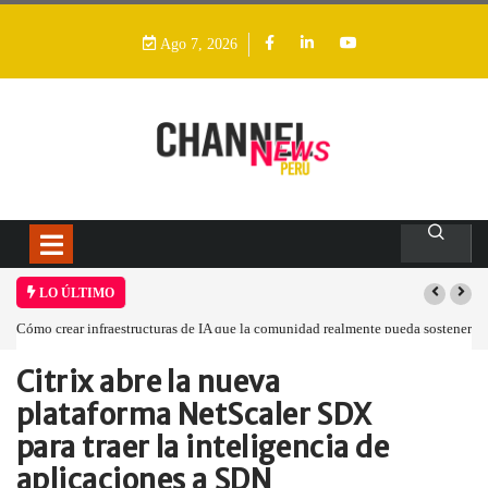
Ago 7, 2026
LO ÚLTIMO
r infraestructuras de IA que la comunidad realmente pueda sostener
Las tarjetas gr
Citrix abre la nueva
Home
Empresa
Citrix abre la…
plataforma NetScaler SDX
para traer la inteligencia de
aplicaciones a SDN