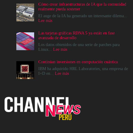
Cómo crear infraestructuras de IA que la comunidad
realmente pueda sostener
El auge de la IA ha generado un interesante dilema...
:
Lee más
Cómo
crear
Las tarjetas gráficas RDNA 5 ya están en fase
infraestructuras
avanzada de desarrollo
de
IA
Los datos obtenidos de una serie de parches para
que
:
Linux...
Lee más
la
Las
comunidad
tarjetas
Continúan inversiones en computación cuántica
realmente
gráficas
pueda
RDNA
IBM ha adquirido HRL Laboratories, una empresa de
sostener
5
:
I+D en...
Lee más
ya
Continúan
están
inversiones
en
en
fase
computación
avanzada
cuántica
de
desarrollo