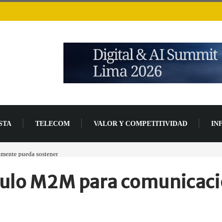
STA
TELECOM
VALOR Y COMPETITIVIDAD
IN
lmente pueda sostener
dulo M2M para comunicaci