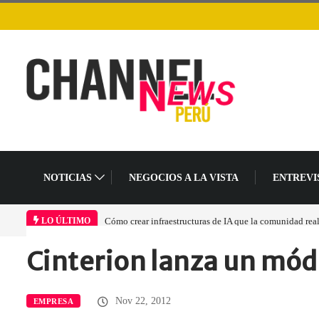
NOTICIAS
NEGOCIOS A LA VISTA
ENTREVI
Cómo crear infraestructuras de IA que la comunidad rea
LO ÚLTIMO
Cinterion lanza un mó
Home
Empresa
Cinterion lanza un…
Nov 22, 2012
EMPRESA