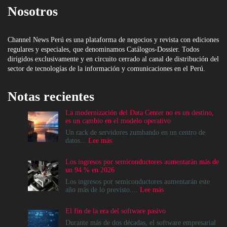
Nosotros
Channel News Perú es una plataforma de negocios y revista con ediciones
regulares y especiales, que denominamos Catálogos-Dossier. Todos
dirigidos exclusivamente y en circuito cerrado al canal de distribución del
sector de tecnologías de la información y comunicaciones en el Perú.
Notas recientes
La modernización del Data Center no es un destino,
es un cambio en el modelo operativo
Un rack de servidores zumbando en un centro de
:
datos...
Lee más
La
modernización
Los ingresos por semiconductores aumentarán más de
del
un 94 % en 2026
Data
Center
Los ingresos por semiconductores aumentarán este
no
:
año más de lo previsto....
Lee más
es
Los
un
ingresos
El fin de la era del software pasivo
destino,
por
es
semiconductores
Durante más de dos décadas, el software empresarial