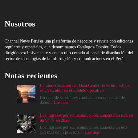
Nosotros
Channel News Perú es una plataforma de negocios y revista con ediciones
regulares y especiales, que denominamos Catálogos-Dossier. Todos
dirigidos exclusivamente y en circuito cerrado al canal de distribución del
sector de tecnologías de la información y comunicaciones en el Perú.
Notas recientes
La modernización del Data Center no es un destino,
es un cambio en el modelo operativo
Un rack de servidores zumbando en un centro de
:
datos...
Lee más
La
modernización
Los ingresos por semiconductores aumentarán más de
del
un 94 % en 2026
Data
Center
Los ingresos por semiconductores aumentarán este
no
:
año más de lo previsto....
Lee más
es
Los