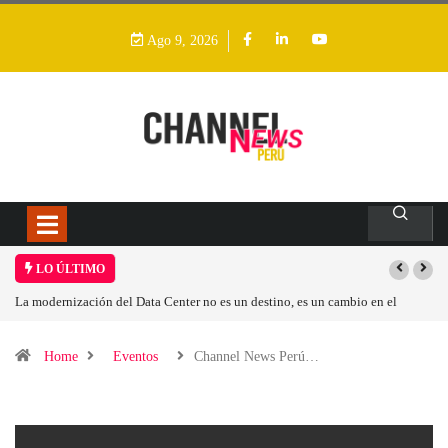
Ago 9, 2026
LO ÚLTIMO
 modernización del Data Center no es un destino, es un cambio en el
Los ing
delo operativo
Home
Eventos
Channel News Perú…