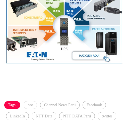
Tags:
ceo
Channel News Perú
Facebook
LinkedIn
NTT Data
NTT DATA Perú
twitter