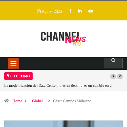
Ago 9, 2026
LO ÚLTIMO
dernización del Data Center no es un destino, es un cambio en el
Los ingres
o operativo
Home
Global
César Campos Vallarino…