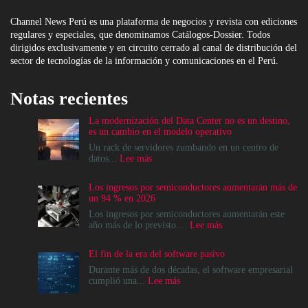
Channel News Perú es una plataforma de negocios y revista con ediciones
regulares y especiales, que denominamos Catálogos-Dossier. Todos
dirigidos exclusivamente y en circuito cerrado al canal de distribución del
sector de tecnologías de la información y comunicaciones en el Perú.
Notas recientes
La modernización del Data Center no es un destino,
es un cambio en el modelo operativo
Un rack de servidores zumbando en un centro de
:
datos...
Lee más
La
modernización
Los ingresos por semiconductores aumentarán más de
del
un 94 % en 2026
Data
Center
Los ingresos por semiconductores aumentarán este
no
:
año más de lo previsto....
Lee más
es
Los
un
ingresos
El fin de la era del software pasivo
destino,
por
es
semiconductores
Durante más de dos décadas, el software empresarial
un
aumentarán
:
cumplió una...
Lee más
cambio
más
El
en
de
fin