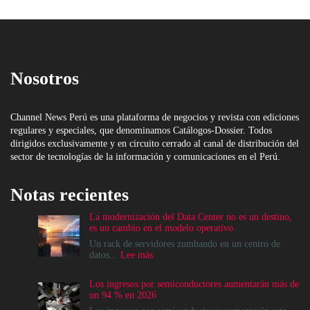
Nosotros
Channel News Perú es una plataforma de negocios y revista con ediciones
regulares y especiales, que denominamos Catálogos-Dossier. Todos
dirigidos exclusivamente y en circuito cerrado al canal de distribución del
sector de tecnologías de la información y comunicaciones en el Perú.
Notas recientes
La modernización del Data Center no es un destino,
es un cambio en el modelo operativo
Un rack de servidores zumbando en un centro de
:
datos...
Lee más
La
modernización
Los ingresos por semiconductores aumentarán más de
del
un 94 % en 2026
Data
Center