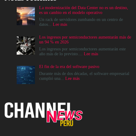
La modernización del Data Center no es un destino,
es un cambio en el modelo operativo
Un rack de servidores zumbando en un centro de
:
datos...
Lee más
La
modernización
Los ingresos por semiconductores aumentarán más de
del
un 94 % en 2026
Data
Center
Los ingresos por semiconductores aumentarán este
no
:
año más de lo previsto....
Lee más
es
Los
un
ingresos
El fin de la era del software pasivo
destino,
por
es
semiconductores
Durante más de dos décadas, el software empresarial
un
aumentarán
:
cumplió una...
Lee más
cambio
más
El
en
de
fin
el
un
de
modelo
94
la
operativo
%
era
en
del
2026
software
pasivo