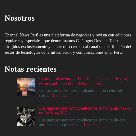
Nosotros
Channel News Perú es una plataforma de negocios y revista con ediciones
regulares y especiales, que denominamos Catálogos-Dossier. Todos
dirigidos exclusivamente y en circuito cerrado al canal de distribución del
sector de tecnologías de la información y comunicaciones en el Perú.
Notas recientes
La modernización del Data Center no es un destino,
es un cambio en el modelo operativo
Un rack de servidores zumbando en un centro de
:
datos...
Lee más
La
modernización
Los ingresos por semiconductores aumentarán más de
del
un 94 % en 2026
Data
Center
Los ingresos por semiconductores aumentarán este
no
:
año más de lo previsto....
Lee más
es
Los
un
ingresos