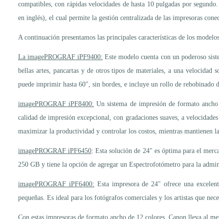
compatibles, con rápidas velocidades de hasta 10 pulgadas por segundo
en inglés), el cual permite la gestión centralizada de las impresoras cone
A continuación presentamos las principales características de los mode
La imagePROGRAF iPF9400:
Este modelo cuenta con un poderoso siste
bellas artes, pancartas y de otros tipos de materiales, a una velocidad
puede imprimir hasta 60″, sin bordes, e incluye un rollo de rebobinado de
imagePROGRAF iPF8400:
Un sistema de impresión de formato ancho al
calidad de impresión excepcional, con gradaciones suaves, a velocidades
maximizar la productividad y controlar los costos, mientras mantienen l
imagePROGRAF iPF6450
: Esta solución de 24″ es óptima para el merca
250 GB y tiene la opción de agregar un Espectrofotómetro para la admini
imagePROGRAF iPF6400:
Esta impresora de 24″ ofrece una excelente
pequeñas. Es ideal para los fotógrafos comerciales y los artistas que nec
Con estas impresoras de formato ancho de 12 colores, Canon lleva al mer