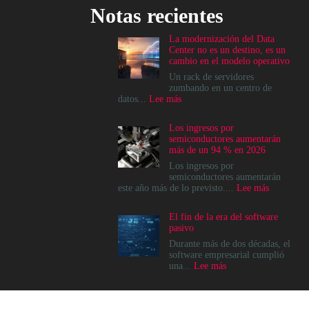
Notas recientes
La modernización del Data
Center no es un destino, es un
cambio en el modelo operativo
Un rack de servidores
zumbando en un centro de
:
datos...
Lee más
La
modernización
Los ingresos por
del
semiconductores aumentarán
Data
más de un 94 % en 2026
Center
no
Los ingresos por
es
semiconductores aumentarán
un
:
este año más de lo previsto....
Lee más
destino,
Los
es
ingresos
El fin de la era del software
un
por
pasivo
cambio
semicondu
en
aumentará
Durante más de dos décadas, el
el
más
software empresarial cumplió
modelo
de
:
una...
Lee más
operativo
un
El
94
fin
%
de
en