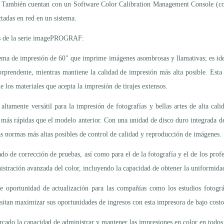
. También cuentan con un Software Color Calibration Management Console (con
ctadas en red en un sistema.
los de la serie imagePROGRAF:
ma de impresión de 60″ que imprime imágenes asombrosas y llamativas; es idea
 sorprendente, mientras mantiene la calidad de impresión más alta posible. Est
 los materiales que acepta la impresión de tirajes extensos.
tamente versátil para la impresión de fotografías y bellas artes de alta cal
 más rápidas que el modelo anterior. Con una unidad de disco duro integrada d
as normas más altas posibles de control de calidad y reproducción de imágenes.
do de corrección de pruebas, así como para el de la fotografía y el de los profe
stración avanzada del color, incluyendo la capacidad de obtener la uniformida
 oportunidad de actualización para las compañías como los estudios fotográf
esitan maximizar sus oportunidades de ingresos con esta impresora de bajo costo, 
cado la capacidad de administrar y mantener las impresiones en color en todos 