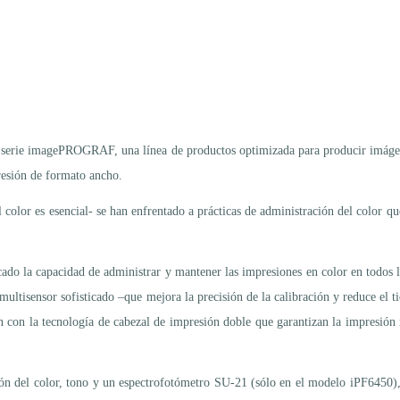
la serie imagePROGRAF, una línea de productos optimizada para producir imágen
resión de formato ancho.
l color es esencial- se han enfrentado a prácticas de administración del color q
ado la capacidad de administrar y mantener las impresiones en color en todos 
ltisensor sofisticado –que mejora la precisión de la calibración y reduce el t
 con la tecnología de cabezal de impresión doble que garantizan la impresión r
ión del color, tono y un espectrofotómetro SU-21 (sólo en el modelo iPF6450),