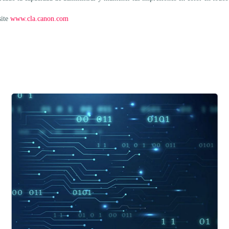
site
www.cla.canon.com