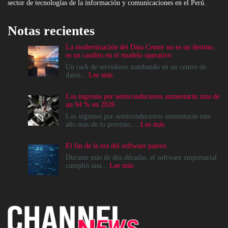
sector de tecnologías de la información y comunicaciones en el Perú.
Notas recientes
La modernización del Data Center no es un destino,
es un cambio en el modelo operativo
Un rack de servidores zumbando en un centro de
:
datos...
Lee más
La
modernización
Los ingresos por semiconductores aumentarán más de
del
un 94 % en 2026
Data
Center
Los ingresos por semiconductores aumentarán este
no
:
año más de lo previsto....
Lee más
es
Los
un
ingresos
El fin de la era del software pasivo
destino,
por
es
semiconductores
Durante más de dos décadas, el software empresarial
un
aumentarán
:
cumplió una...
Lee más
cambio
más
El
en
de
fin
el
un
de
modelo
94
la
operativo
%
era
en
del
2026
software