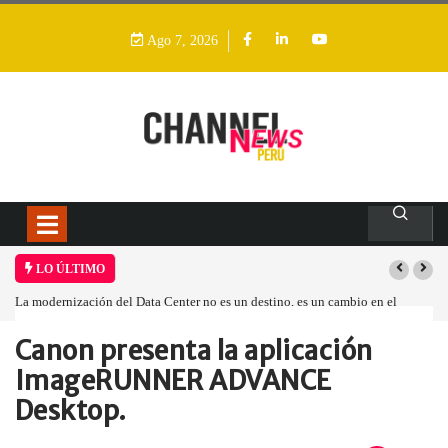
Ago 7, 2026
LO ÚLTIMO
es un destino, es un cambio en el
Los ingresos por semiconductores aumenta
Canon presenta la aplicación
Home
Empresa
Canon presenta la…
ImageRUNNER ADVANCE
Desktop.