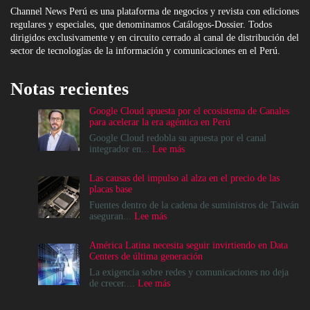
Channel News Perú es una plataforma de negocios y revista con ediciones
regulares y especiales, que denominamos Catálogos-Dossier. Todos
dirigidos exclusivamente y en circuito cerrado al canal de distribución del
sector de tecnologías de la información y comunicaciones en el Perú.
Notas recientes
Google Cloud apuesta por el ecosistema de Canales
para acelerar la era agéntica en Perú
Google Cloud redobla su apuesta por el canal
:
integrador en...
Lee más
Google
Cloud
Las causas del impulso al alza en el precio de las
apuesta
placas base
por
el
Fuentes dentro de la cadena de suministros de Taiwán
ecosistema
:
aseguran...
Lee más
de
Las
Canales
causas
América Latina necesita seguir invirtiendo en Data
para
del
Centers de última generación
acelerar
impulso
la
al
La exigencia sobre redes y comunicaciones no deja
era
alza
:
de crecer....
Lee más
agéntica
en
América
en
el
Latina