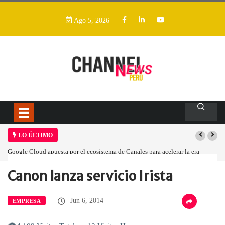
Ago 5, 2026
LO ÚLTIMO
Google Cloud apuesta por el ecosistema de Canales para acelerar la era
agéntica en Perú
Canon lanza servicio Irista
Home
Empresa
Canon lanza servicio…
Jun 6, 2014
EMPRESA