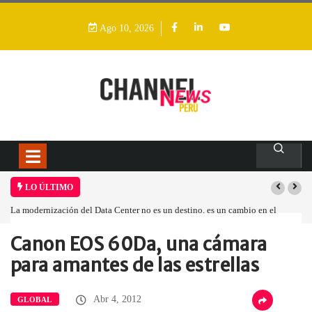
Ago 10, 2026
LO ÚLTIMO
La modernización del Data Center no es un destino, es un cambio en el
modelo operativo
Canon EOS 60Da, una cámara
Home
Global
Canon EOS 60Da,…
para amantes de las estrellas
Abr 4, 2012
GLOBAL