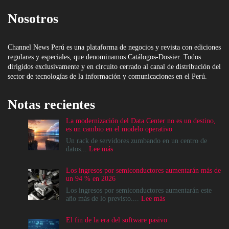
Nosotros
Channel News Perú es una plataforma de negocios y revista con ediciones
regulares y especiales, que denominamos Catálogos-Dossier. Todos
dirigidos exclusivamente y en circuito cerrado al canal de distribución del
sector de tecnologías de la información y comunicaciones en el Perú.
Notas recientes
La modernización del Data Center no es un destino,
es un cambio en el modelo operativo
Un rack de servidores zumbando en un centro de
:
datos...
Lee más
La
modernización
Los ingresos por semiconductores aumentarán más de
del
un 94 % en 2026
Data
Center
Los ingresos por semiconductores aumentarán este
no
:
año más de lo previsto....
Lee más
es
Los
un
ingresos
El fin de la era del software pasivo
destino,
por