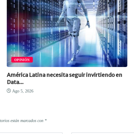
IA Y CIBERSEGURIDA
ecesita seguir invirtiendo en
El avance de la IA d
Ago 5, 2026
torios están marcados con
*