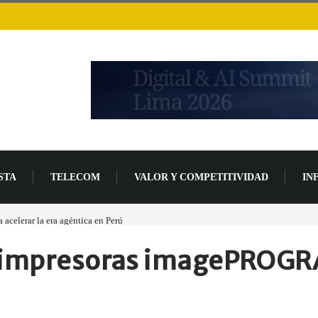
STA
TELECOM
VALOR Y COMPETITIVIDAD
IN
a era agéntica en Perú
Las causas del impulso al alza en el precio de las placas base
s impresoras imagePROGR