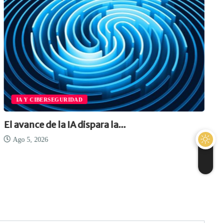
D
ENTREVISTA
ispara la...
Google Cloud apuest
Ago 5, 2026