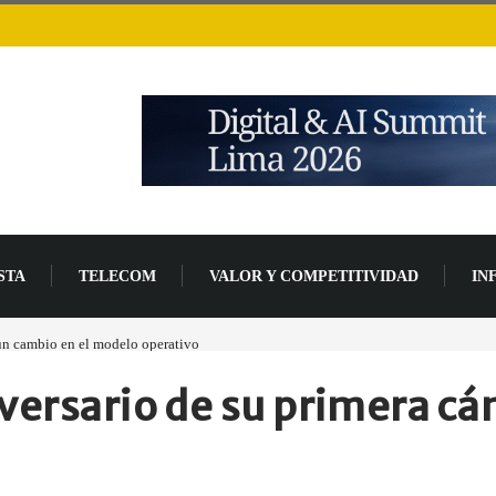
STA
TELECOM
VALOR Y COMPETITIVIDAD
IN
 un cambio en el modelo operativo
Los ingresos por semiconductores aumentarán má
iversario de su primera c