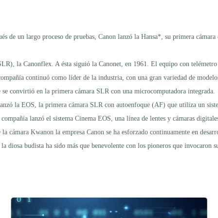
s de un largo proceso de pruebas, Canon lanzó la Hansa*, su primera cámara c
LR), la Canonflex. A ésta siguió la Canonet, en 1961. El equipo con telémetro 
a compañía continuó como líder de la industria, con una gran variedad de mode
e se convirtió en la primera cámara SLR con una microcomputadora integrada.
 lanzó la EOS, la primera cámara SLR con autoenfoque (AF) que utiliza un sis
a compañía lanzó el sistema Cinema EOS, una línea de lentes y cámaras digitale
e la cámara Kwanon la empresa Canon se ha esforzado continuamente en desarroll
la diosa budista ha sido más que benevolente con los pioneros que invocaron su