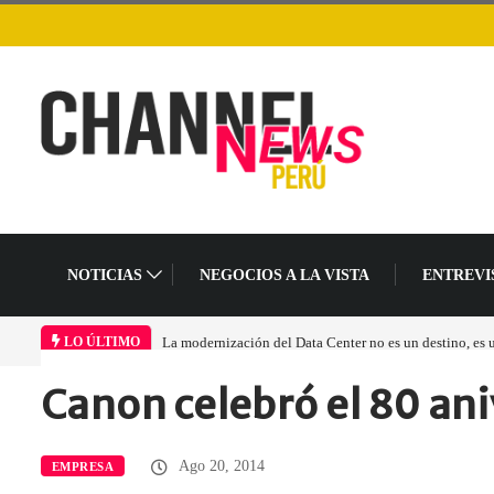
NOTICIAS
NEGOCIOS A LA VISTA
ENTREVI
La modernización del Data Center no es un destino, es
LO ÚLTIMO
Canon celebró el 80 an
Home
Empresa
Canon celebró el…
Ago 20, 2014
EMPRESA