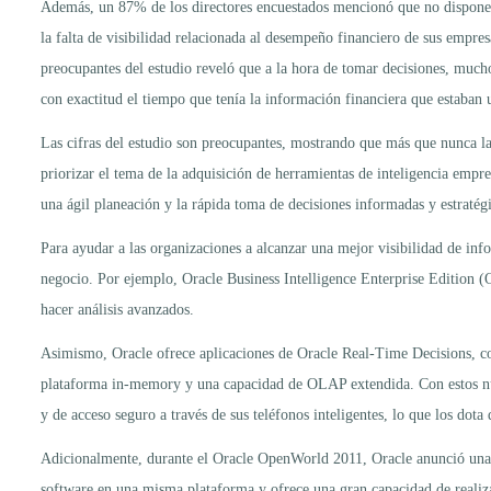
Además, un 87% de los directores encuestados mencionó que no disponer
la falta de visibilidad relacionada al desempeño financiero de sus empre
preocupantes del estudio reveló que a la hora de tomar decisiones, mucho
con exactitud el tiempo que tenía la información financiera que estaban u
Las cifras del estudio son preocupantes, mostrando que más que nunca las
priorizar el tema de la adquisición de herramientas de inteligencia empres
una ágil planeación y la rápida toma de decisiones informadas y estratégi
Para ayudar a las organizaciones a alcanzar una mejor visibilidad de inf
negocio. Por ejemplo, Oracle Business Intelligence Enterprise Edition (
hacer análisis avanzados.
Asimismo, Oracle ofrece aplicaciones de Oracle Real-Time Decisions, con
plataforma in-memory y una capacidad de OLAP extendida. Con estos nuev
y de acceso seguro a través de sus teléfonos inteligentes, lo que los dota
Adicionalmente, durante el Oracle OpenWorld 2011, Oracle anunció una n
software en una misma plataforma y ofrece una gran capacidad de realiza