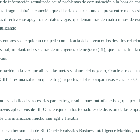
 de información actualizada causó problemas de comunicación a la hora de comp
sas ‘fragmentaba’ la conexión que debería existir en una empresa entre metas est
s directivos se apoyaron en datos viejos, que tenían más de cuatro meses de exi
tilizando.
 empresas que quieran competir con eficacia deben vencer los desafíos relaciona
arial, implantando sistemas de inteligencia de negocio (BI), que les facilite la c
cas.
ormación, a la vez que alinean las metas y planes del negocio, Oracle ofrece una
OBIEE) es una solución que entrega reportes, tablas comparativas y análisis OL
 las habilidades necesarias para entregar soluciones out-of-the-box, que permit
os aplicativos de BI, Oracle equipa a los tomadores de decisión de las empresa
 de una interacción mucho más ágil y flexible.
ueva herramienta de BI: Oracle Exalystics Business Intelligence Machine, un 
r análisis en tiempo real.