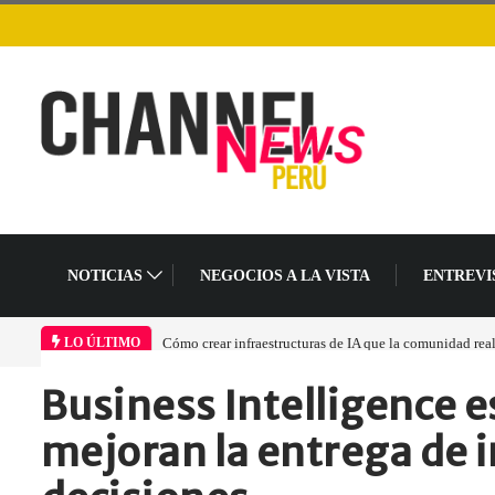
NOTICIAS
NEGOCIOS A LA VISTA
ENTREVI
unidad realmente pueda sostener
Las tarjetas gráficas RDNA 5 ya están en fase avanz
LO ÚLTIMO
Business Intelligence e
Home
Empresa
Business Intelligence es…
mejoran la entrega de i