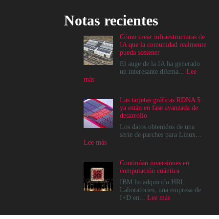
Notas recientes
Cómo crear infraestructuras de
IA que la comunidad realmente
pueda sostener
El auge de la IA ha generado
un interesante dilema...
Lee
:
más
Cómo
crear
Las tarjetas gráficas RDNA 5
infraestructuras
ya están en fase avanzada de
de
desarrollo
IA
que
Los datos obtenidos de una
la
serie de parches para Linux...
comunidad
:
Lee más
realmente
Las
pueda
tarjetas
Continúan inversiones en
sostener
gráficas
computación cuántica
RDNA
5
IBM ha adquirido HRL
ya
Laboratories, una empresa de
están
:
I+D en...
Lee más
en
Continúan
fase
inversiones