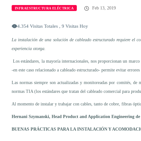
Feb 13, 2019
INFRAESTRUCTURA ELÉCTRICA
4.354 Visitas Totales , 9 Visitas Hoy
La instalación de una solución de cableado estructurado requiere el c
experiencia otorga.
Los estándares, la mayoría internacionales, nos proporcionan un marco s
-en este caso relacionado a cableado estructurado- permite evitar errore
Las normas siempre son actualizadas y monitoreadas por comités, de mo
normas TIA (los estándares que tratan del cableado comercial para produ
Al momento de instalar y trabajar con cables, tanto de cobre, fibras ópt
Hernani Szymanski, Head Product and Application Engineering de
BUENAS PRÁCTICAS PARA LA INSTALACIÓN Y ACOMODACI