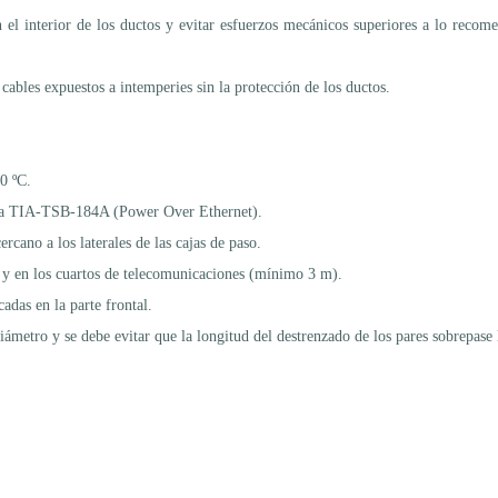
n el interior de los ductos y evitar esfuerzos mecánicos superiores a lo recom
ables expuestos a intemperies sin la protección de los ductos.
0 ºC.
orma TIA-TSB-184A (Power Over Ethernet).
rcano a los laterales de las cajas de paso.
) y en los cuartos de telecomunicaciones (mínimo 3 m).
adas en la parte frontal.
diámetro y se debe evitar que la longitud del destrenzado de los pares sobrepas