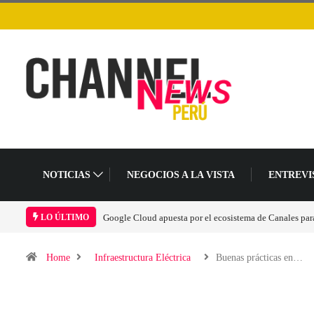
NOTICIAS
NEGOCIOS A LA VISTA
ENTREVI
erar la era agéntica en Perú
Las causas del impulso al alza en el precio de las placa
LO ÚLTIMO
Home
Infraestructura Eléctrica
Buenas prácticas en…