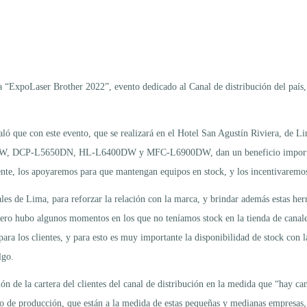
la “ExpoLaser Brother 2022”, evento dedicado al Canal de distribución del país,
 que con este evento, que se realizará en el Hotel San Agustín Riviera, de Lim
40DW, DCP-L5650DN, HL-L6400DW y MFC-L6900DW, dan un beneficio importante 
ente, los apoyaremos para que mantengan equipos en stock, y los incentivaremos
es de Lima, para reforzar la relación con la marca, y brindar además estas herr
ero hubo algunos momentos en los que no teníamos stock en la tienda de canal
para los clientes, y para esto es muy importante la disponibilidad de stock con
lgo.
ión de la cartera del clientes del canal de distribución en la medida que “hay 
de producción, que están a la medida de estas pequeñas y medianas empresas, 