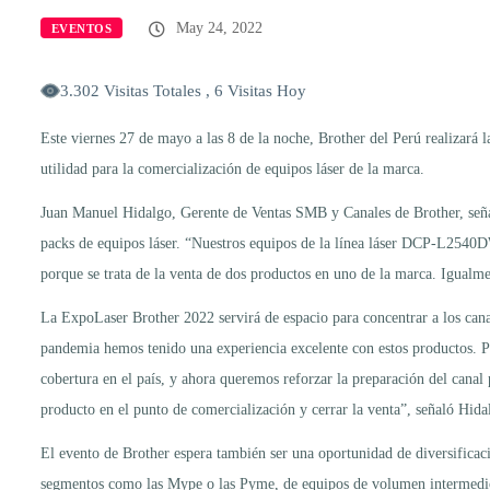
May 24, 2022
EVENTOS
3.302 Visitas Totales , 6 Visitas Hoy
Este viernes 27 de mayo a las 8 de la noche, Brother del Perú realizará 
utilidad para la comercialización de equipos láser de la marca.
Juan Manuel Hidalgo, Gerente de Ventas SMB y Canales de Brother, señaló
packs de equipos láser. “Nuestros equipos de la línea láser DCP-L25
porque se trata de la venta de dos productos en uno de la marca. Igualm
La ExpoLaser Brother 2022 servirá de espacio para concentrar a los canal
pandemia hemos tenido una experiencia excelente con estos productos. P
cobertura en el país, y ahora queremos reforzar la preparación del canal 
producto en el punto de comercialización y cerrar la venta”, señaló Hida
El evento de Brother espera también ser una oportunidad de diversificac
segmentos como las Mype o las Pyme, de equipos de volumen intermedio 