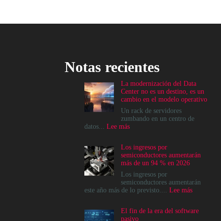
Notas recientes
La modernización del Data
Center no es un destino, es un
cambio en el modelo operativo
Un rack de servidores
zumbando en un centro de
:
datos...
Lee más
La
modernización
Los ingresos por
del
semiconductores aumentarán
Data
más de un 94 % en 2026
Center
no
Los ingresos por
es
semiconductores aumentarán
un
:
este año más de lo previsto....
Lee más
destino,
Los
es
ingresos
El fin de la era del software
un
por
pasivo
cambio