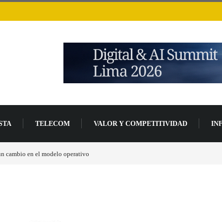
STA
TELECOM
VALOR Y COMPETITIVIDAD
IN
 un cambio en el modelo operativo
Los ingresos por semiconductores aumentarán má