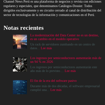
Channel News Perú es una plataforma de negocios y revista con ediciones
regulares y especiales, que denominamos Catálogos-Dossier. Todos
dirigidos exclusivamente y en circuito cerrado al canal de distribución del
sector de tecnologías de la información y comunicaciones en el Perú.
Notas recientes
La modernización del Data Center no es un destino,
es un cambio en el modelo operativo
Un rack de servidores zumbando en un centro de
:
datos...
Lee más
La
modernización
Los ingresos por semiconductores aumentarán más de
del
un 94 % en 2026
Data
Center
Los ingresos por semiconductores aumentarán este
no
:
año más de lo previsto....
Lee más
es
Los
un
ingresos
El fin de la era del software pasivo
destino,
por
es
semiconductores
Durante más de dos décadas, el software empresarial
un
aumentarán
:
cumplió una...
Lee más
cambio
más
El
en
de
fin
el
un
de
modelo
94
la