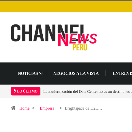
NOTICIAS
NEGOCIOS A LA VISTA
ENTREVI
n cambio en el modelo operativo
Los ingresos por semiconductores aumentarán más
LO ÚLTIMO
Home
Empresa
Brightspace de D2L…