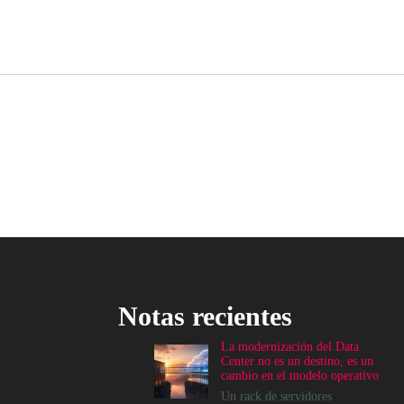
Notas recientes
La modernización del Data
Center no es un destino, es un
cambio en el modelo operativo
Un rack de servidores