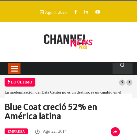
Ago 8, 2026
LO ÚLTIMO
La modernización del Data Center no es un destino, es un cambio en el
modelo operativo
Blue Coat creció 52% en
Home
Empresa
Blue Coat creció…
América latina
Ago 22, 2014
EMPRESA