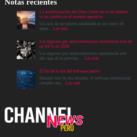
Notas recientes
La modernización del Data Center no es un destino,
es un cambio en el modelo operativo
Un rack de servidores zumbando en un centro de
:
datos...
Lee más
La
modernización
Los ingresos por semiconductores aumentarán más de
del
un 94 % en 2026
Data
Center
Los ingresos por semiconductores aumentarán este
no
:
año más de lo previsto....
Lee más
es
Los
un
ingresos
El fin de la era del software pasivo
destino,
por
es
semiconductores
Durante más de dos décadas, el software empresarial
un
aumentarán
:
cumplió una...
Lee más
cambio
más
El
en
de
fin
el
un
de
modelo
94
la
operativo
%
era
en
del
2026
software
pasivo