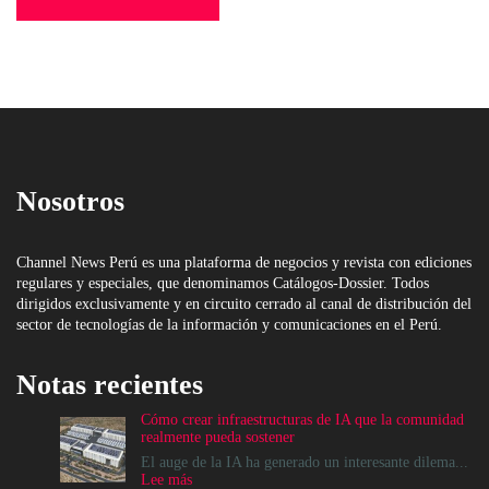
Nosotros
Channel News Perú es una plataforma de negocios y revista con ediciones
regulares y especiales, que denominamos Catálogos-Dossier. Todos
dirigidos exclusivamente y en circuito cerrado al canal de distribución del
sector de tecnologías de la información y comunicaciones en el Perú.
Notas recientes
Cómo crear infraestructuras de IA que la comunidad
realmente pueda sostener
El auge de la IA ha generado un interesante dilema...
:
Lee más