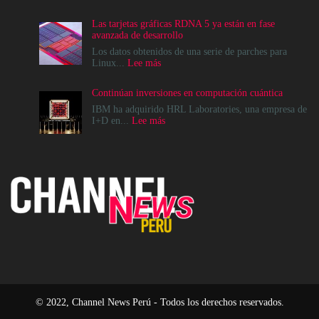
Cómo
crear
Las tarjetas gráficas RDNA 5 ya están en fase
infraestructuras
avanzada de desarrollo
de
IA
Los datos obtenidos de una serie de parches para
que
:
Linux...
Lee más
la
Las
comunidad
tarjetas
Continúan inversiones en computación cuántica
realmente
gráficas
pueda
RDNA
IBM ha adquirido HRL Laboratories, una empresa de
sostener
5
:
I+D en...
Lee más
ya
Continúan
están
inversiones
en
en
fase
computación
avanzada
cuántica
de
desarrollo
© 2022, Channel News Perú - Todos los derechos reservados.