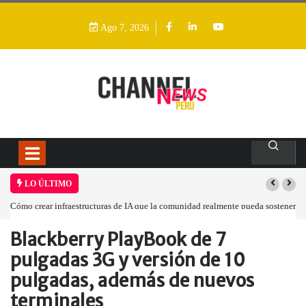
Ago 7, 2026
LO ÚLTIMO
mo crear infraestructuras de IA que la comunidad realmente pueda sostener
Las tarj
Blackberry PlayBook de 7
Home
Eventos
Blackberry PlayBook de…
pulgadas 3G y versión de 10
pulgadas, además de nuevos
terminales