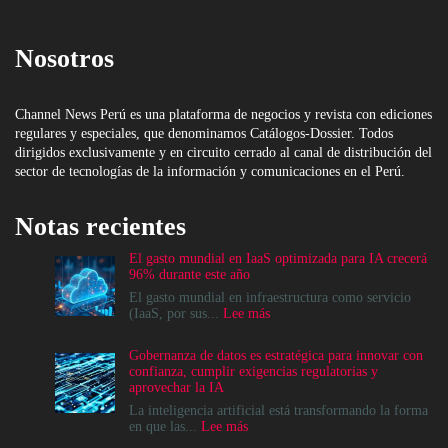
Nosotros
Channel News Perú es una plataforma de negocios y revista con ediciones
regulares y especiales, que denominamos Catálogos-Dossier. Todos
dirigidos exclusivamente y en circuito cerrado al canal de distribución del
sector de tecnologías de la información y comunicaciones en el Perú.
Notas recientes
El gasto mundial en IaaS optimizada para IA crecerá
96% durante este año
El gasto mundial en infraestructura como servicio
:
(IaaS, por sus...
Lee más
El
gasto
Gobernanza de datos es estratégica para innovar con
mundial
confianza, cumplir exigencias regulatorias y
en
aprovechar la IA
IaaS
optimizada
La inteligencia artificial está transformando la forma
para
:
en que las...
Lee más
IA
Gobernanza