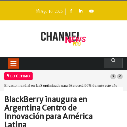
Ago 10, 2026
LO ÚLTIMO
El gasto mundial en IaaS optimizada para IA crecerá 96% durante este año
BlackBerry inaugura en
Home
Empresa
BlackBerry inaugura en…
Argentina Centro de
Innovación para América
Latina