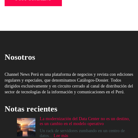
Nosotros
Channel News Perú es una plataforma de negocios y revista con ediciones
regulares y especiales, que denominamos Catálogos-Dossier. Todos
dirigidos exclusivamente y en circuito cerrado al canal de distribución del
sector de tecnologías de la información y comunicaciones en el Perú.
Notas recientes
La modernización del Data Center no es un destino,
es un cambio en el modelo operativo
Un rack de servidores zumbando en un centro de
:
datos...
Lee más