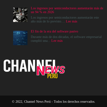
La
modernización
Los ingresos por semiconductores aumentarán más de
del
un 94 % en 2026
Data
Center
Los ingresos por semiconductores aumentarán este
no
:
año más de lo previsto....
Lee más
es
Los
un
ingresos
El fin de la era del software pasivo
destino,
por
es
semiconductores
Durante más de dos décadas, el software empresarial
un
aumentarán
:
cumplió una...
Lee más
cambio
más
El
en
de
fin
el
un
de
modelo
94
la
operativo
%
era
en
del
2026
software
pasivo
© 2022, Channel News Perú - Todos los derechos reservados.