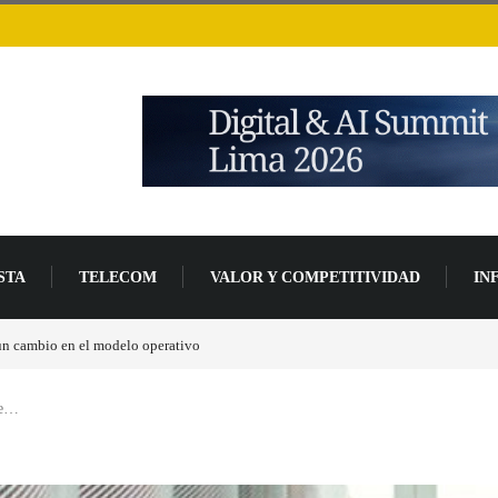
STA
TELECOM
VALOR Y COMPETITIVIDAD
IN
un 94 % en 2026
ue…