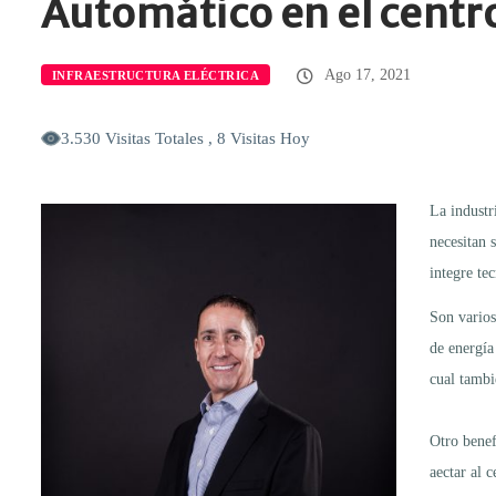
Automático en el centr
Ago 17, 2021
INFRAESTRUCTURA ELÉCTRICA
3.530 Visitas Totales , 8 Visitas Hoy
La industr
necesitan 
integre te
Son varios
de energía
cual tambi
Otro benef
aectar al 