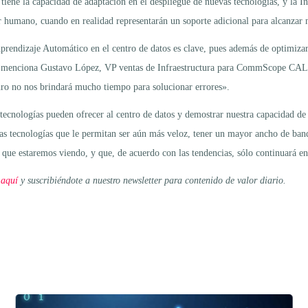
tiene la capacidad de adaptación en el despliegue de nuevas tecnologías, y la In
r humano, cuando en realidad representarán un soporte adicional para alcanzar n
Aprendizaje Automático en el centro de datos es clave, pues además de optimiza
0G» menciona Gustavo López, VP ventas de Infraestructura para CommScope CA
turo no nos brindará mucho tiempo para solucionar errores».
 tecnologías pueden ofrecer al centro de datos y demostrar nuestra capacidad de
evas tecnologías que le permitan ser aún más veloz, tener un mayor ancho de b
 que estaremos viendo, y que, de acuerdo con las tendencias, sólo continuará e
 aquí
y suscribiéndote a nuestro newsletter para contenido de valor diario.