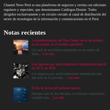
Channel News Perú es una plataforma de negocios y revista con ediciones
regulares y especiales, que denominamos Catálogos-Dossier. Todos
dirigidos exclusivamente y en circuito cerrado al canal de distribución del
sector de tecnologías de la información y comunicaciones en el Perú.
Notas recientes
La modernización del Data Center no es un destino,
es un cambio en el modelo operativo
Un rack de servidores zumbando en un centro de
:
datos...
Lee más
La
modernización
Los ingresos por semiconductores aumentarán más de
del
un 94 % en 2026
Data
Center
Los ingresos por semiconductores aumentarán este
no
:
año más de lo previsto....
Lee más
es
Los
un
ingresos
El fin de la era del software pasivo
destino,
por
es
semiconductores
Durante más de dos décadas, el software empresarial
un
aumentarán
:
cumplió una...
Lee más
cambio
más
El
en
de
fin
el
un
de