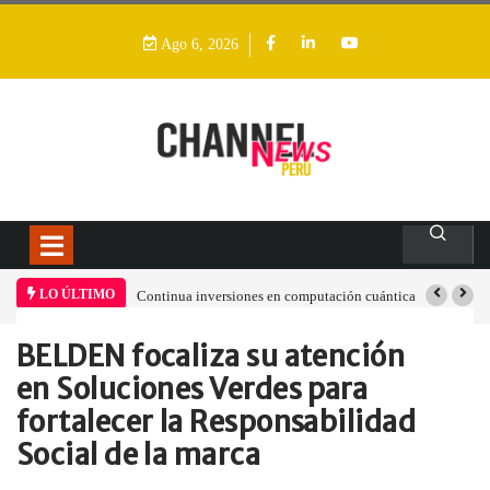
Ago 6, 2026
LO ÚLTIMO
Continua inversiones en computación cuántica
BELDEN focaliza su atención
Home
Informes
BELDEN focaliza su…
en Soluciones Verdes para
fortalecer la Responsabilidad
Social de la marca