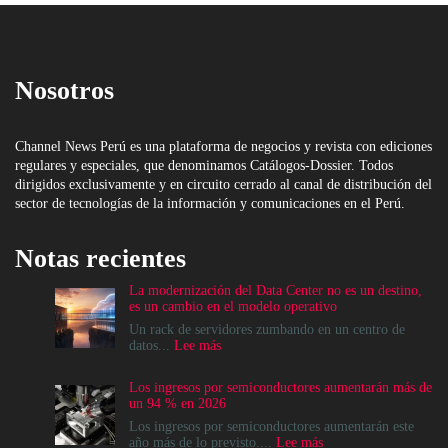
Nosotros
Channel News Perú es una plataforma de negocios y revista con ediciones
regulares y especiales, que denominamos Catálogos-Dossier. Todos
dirigidos exclusivamente y en circuito cerrado al canal de distribución del
sector de tecnologías de la información y comunicaciones en el Perú.
Notas recientes
La modernización del Data Center no es un destino,
es un cambio en el modelo operativo
Un rack de servidores zumbando en un centro de
:
datos...
Lee más
La
modernización
Los ingresos por semiconductores aumentarán más de
del
un 94 % en 2026
Data
Center
Los ingresos por semiconductores aumentarán este
no
:
año más de lo previsto....
Lee más