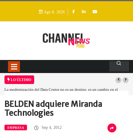
Ago 8, 2026
LO ÚLTIMO
La modernización del Data Center no es un destino, es un cambio en el
modelo operativo
BELDEN adquiere Miranda
Home
Empresa
BELDEN adquiere Miranda…
Technologies
Sep 4, 2012
EMPRESA