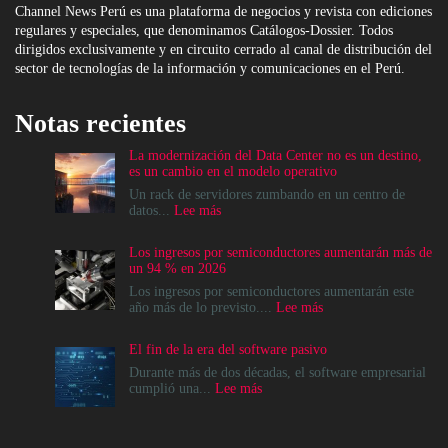
Channel News Perú es una plataforma de negocios y revista con ediciones
regulares y especiales, que denominamos Catálogos-Dossier. Todos
dirigidos exclusivamente y en circuito cerrado al canal de distribución del
sector de tecnologías de la información y comunicaciones en el Perú.
Notas recientes
La modernización del Data Center no es un destino,
es un cambio en el modelo operativo
Un rack de servidores zumbando en un centro de
:
datos...
Lee más
La
modernización
Los ingresos por semiconductores aumentarán más de
del
un 94 % en 2026
Data
Center
Los ingresos por semiconductores aumentarán este
no
:
año más de lo previsto....
Lee más
es
Los
un
ingresos
El fin de la era del software pasivo
destino,
por
es
semiconductores
Durante más de dos décadas, el software empresarial
un
aumentarán
:
cumplió una...
Lee más
cambio
más
El
en
de
fin
el
un
de