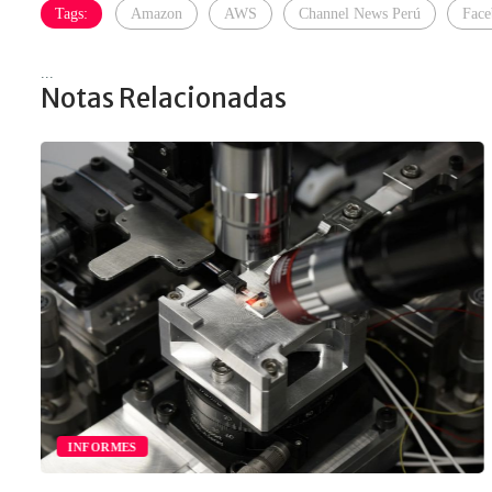
Tags:
Amazon
AWS
Channel News Perú
Face
...
Notas Relacionadas
INFORMES