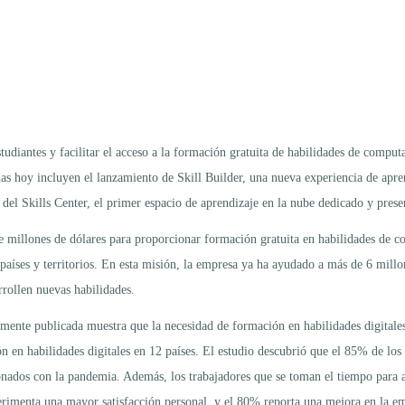
diantes y facilitar el acceso a la formación gratuita de habilidades de computa
das hoy incluyen el lanzamiento de Skill Builder, una nueva experiencia de apre
a del Skills Center, el primer espacio de aprendizaje en la nube dedicado y pres
 millones de dólares para proporcionar formación gratuita en habilidades de c
aíses y territorios. En esta misión, la empresa ya ha ayudado a más de 6 millon
rrollen nuevas habilidades.
emente publicada muestra que la necesidad de formación en habilidades digital
n en habilidades digitales en 12 países. El estudio descubrió que el 85% de lo
ionados con la pandemia. Además, los trabajadores que se toman el tiempo para a
erimenta una mayor satisfacción personal, y el 80% reporta una mejora en la 