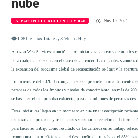
nube
Nov 19, 2021
INFRAESTRUCTURA DE CONECTIVIDAD
4.051 Visitas Totales , 3 Visitas Hoy
Amazon Web Services anunció cuatro iniciativas para empoderar a los estu
para cualquier persona con el deseo de aprender. Las iniciativas anuncia
la expansión del programa global de recapacitación re/Start y la apertur
En diciembre del 2020, la compañía se comprometió a invertir cientos de
personas de todos los ámbitos y niveles de conocimiento, en más de 200 p
se basan en el compromiso existente, para que millones de personas desa
Estas iniciativas llegan en un momento en que una investigación recient
encuestó a empresarios y trabajadores sobre su percepción de la formació
para hacer su trabajo como resultado de los cambios en su trabajo relac
reporta una mayor eficiencia en el desempeño de su trabajo, el 85% exp