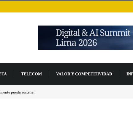
STA
TELECOM
VALOR Y COMPETITIVIDAD
IN
lmente pueda sostener
Las tarjetas gráficas RDNA 5 ya están en fase avanzada de des