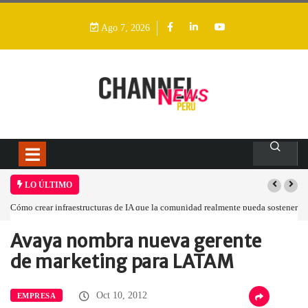
Ago 7, 2026
LO ÚLTIMO
Cómo crear infraestructuras de IA que la comunidad realmente pueda sostener
Avaya nombra nueva gerente
Home
Empresa
Avaya nombra nueva…
de marketing para LATAM
Oct 10, 2012
EMPRESA