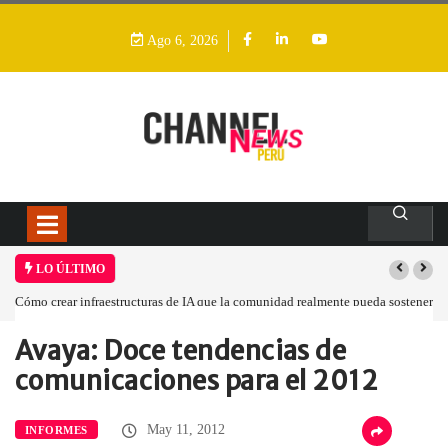
Ago 6, 2026
LO ÚLTIMO
dad realmente pueda sostener
Las tarjetas gráficas RDNA 5 ya están en fase avanzada
Avaya: Doce tendencias de
Home
Informes
Avaya: Doce tendencias…
comunicaciones para el 2012
May 11, 2012
INFORMES