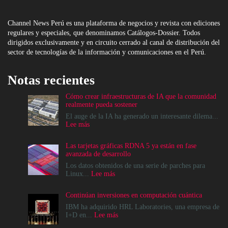
Channel News Perú es una plataforma de negocios y revista con ediciones
regulares y especiales, que denominamos Catálogos-Dossier. Todos
dirigidos exclusivamente y en circuito cerrado al canal de distribución del
sector de tecnologías de la información y comunicaciones en el Perú.
Notas recientes
Cómo crear infraestructuras de IA que la comunidad
realmente pueda sostener
El auge de la IA ha generado un interesante dilema...
:
Lee más
Cómo
crear
Las tarjetas gráficas RDNA 5 ya están en fase
infraestructuras
avanzada de desarrollo
de
IA
Los datos obtenidos de una serie de parches para
que
:
Linux...
Lee más
la
Las
comunidad
tarjetas
Continúan inversiones en computación cuántica
realmente
gráficas
pueda
RDNA
IBM ha adquirido HRL Laboratories, una empresa de
sostener
5
:
I+D en...
Lee más
ya
Continúan