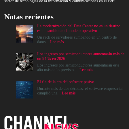
sector de tecnologías de la información y comunicaciones en el Perú.
Notas recientes
La modernización del Data Center no es un destino,
es un cambio en el modelo operativo
Un rack de servidores zumbando en un centro de
:
datos...
Lee más
La
modernización
Los ingresos por semiconductores aumentarán más de
del
un 94 % en 2026
Data
Center
Los ingresos por semiconductores aumentarán este
no
:
año más de lo previsto....
Lee más
es
Los
un
ingresos
El fin de la era del software pasivo
destino,
por
es
semiconductores
Durante más de dos décadas, el software empresarial
un
aumentarán
:
cumplió una...
Lee más
cambio
más
El
en
de
fin
el
un
de
modelo
94
la
operativo
%
era
en
del
2026
software