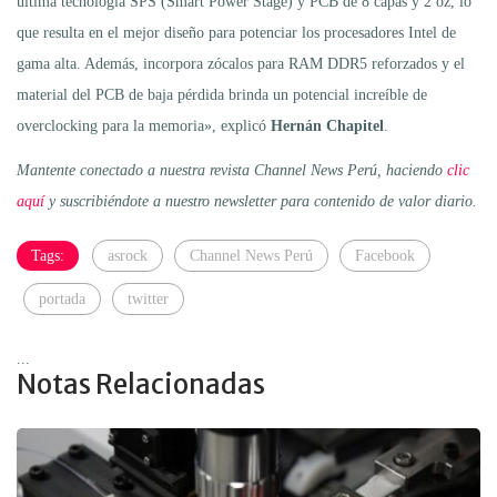
última tecnología SPS (Smart Power Stage) y PCB de 8 capas y 2 oz, lo
que resulta en el mejor diseño para potenciar los procesadores Intel de
gama alta. Además, incorpora zócalos para RAM DDR5 reforzados y el
material del PCB de baja pérdida brinda un potencial increíble de
overclocking para la memoria», explicó
Hernán Chapitel
.
Mantente conectado a nuestra revista Channel News Perú, haciendo
clic
aquí
y suscribiéndote a nuestro newsletter para contenido de valor diario.
Tags:
asrock
Channel News Perú
Facebook
portada
twitter
...
Notas Relacionadas