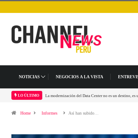
NOTICIAS
NEGOCIOS A LA VISTA
ENTREVI
Los ingresos por semiconductores aumentarán más de 
LO ÚLTIMO
Home
Informes
Así han subido…