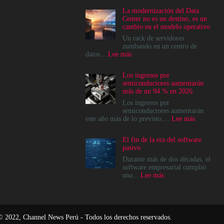
La modernización del Data
Center no es un destino, es un
cambio en el modelo operativo
Un rack de servidores
zumbando en un centro de
:
datos...
Lee más
La
modernización
Los ingresos por
del
semiconductores aumentarán
Data
más de un 94 % en 2026
Center
no
Los ingresos por
es
semiconductores aumentarán
un
:
este año más de lo previsto....
Lee más
destino,
Los
es
ingresos
El fin de la era del software
un
por
pasivo
cambio
semicondu
en
aumentará
Durante más de dos décadas, el
el
más
software empresarial cumplió
modelo
de
:
una...
Lee más
operativo
un
El
94
fin
%
de
en
la
2026
era
© 2022, Channel News Perú - Todos los derechos reservados.
del