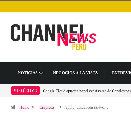
NOTICIAS
NEGOCIOS A LA VISTA
ENTREVI
 ecosistema de Canales para acelerar la era agéntica en Perú
Las causas del impulso 
LO ÚLTIMO
Home
Empresa
Apple: descubren nuevo…