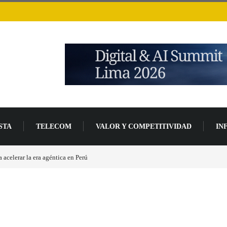
STA
TELECOM
VALOR Y COMPETITIVIDAD
IN
al alza en el precio de las placas base