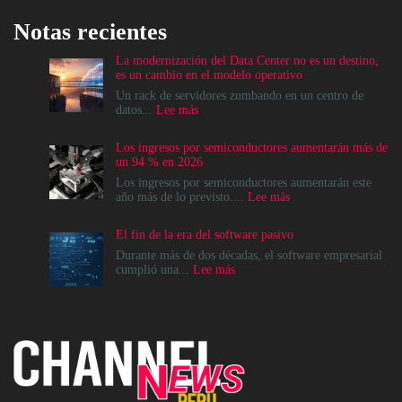
Notas recientes
La modernización del Data Center no es un destino,
es un cambio en el modelo operativo
Un rack de servidores zumbando en un centro de
:
datos...
Lee más
La
modernización
Los ingresos por semiconductores aumentarán más de
del
un 94 % en 2026
Data
Center
Los ingresos por semiconductores aumentarán este
no
:
año más de lo previsto....
Lee más
es
Los
un
ingresos
El fin de la era del software pasivo
destino,
por
es
semiconductores
Durante más de dos décadas, el software empresarial
un
aumentarán
:
cumplió una...
Lee más
cambio
más
El
en
de
fin
el
un
de
modelo
94
la
operativo
%
era
en
del
2026
software
pasivo