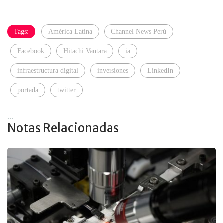
Tags:
América Latina
Channel News Perú
Facebook
Hitachi Vantara
ia
infraestructura digital
inversiones
LinkedIn
portada
twitter
...
Notas Relacionadas