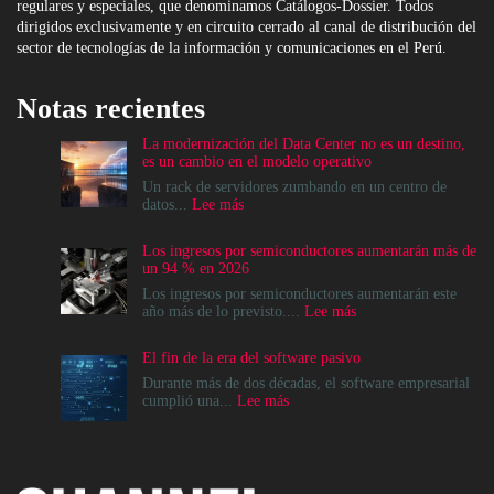
regulares y especiales, que denominamos Catálogos-Dossier. Todos
dirigidos exclusivamente y en circuito cerrado al canal de distribución del
sector de tecnologías de la información y comunicaciones en el Perú.
Notas recientes
La modernización del Data Center no es un destino,
es un cambio en el modelo operativo
Un rack de servidores zumbando en un centro de
:
datos...
Lee más
La
modernización
Los ingresos por semiconductores aumentarán más de
del
un 94 % en 2026
Data
Center
Los ingresos por semiconductores aumentarán este
no
:
año más de lo previsto....
Lee más
es
Los
un
ingresos
El fin de la era del software pasivo
destino,
por
es
semiconductores
Durante más de dos décadas, el software empresarial
un
aumentarán
:
cumplió una...
Lee más
cambio
más
El
en
de
fin
el
un
de
modelo
94
la
operativo
%
era