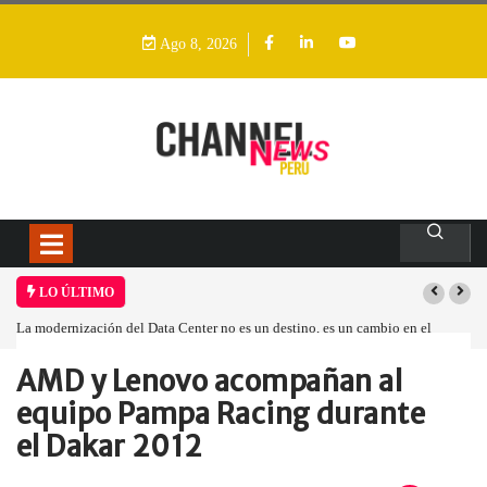
Ago 8, 2026
LO ÚLTIMO
La modernización del Data Center no es un destino, es un cambio en el
modelo operativo
AMD y Lenovo acompañan al
Home
Global
AMD y Lenovo…
equipo Pampa Racing durante
el Dakar 2012