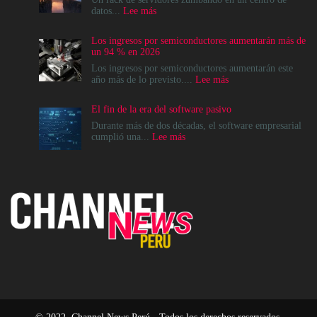
:
datos...
Lee más
La
modernización
Los ingresos por semiconductores aumentarán más de
del
un 94 % en 2026
Data
Center
Los ingresos por semiconductores aumentarán este
no
:
año más de lo previsto....
Lee más
es
Los
un
ingresos
El fin de la era del software pasivo
destino,
por
es
semiconductores
Durante más de dos décadas, el software empresarial
un
aumentarán
:
cumplió una...
Lee más
cambio
más
El
en
de
fin
el
un
de
modelo
94
la
operativo
%
era
en
del
2026
software
pasivo