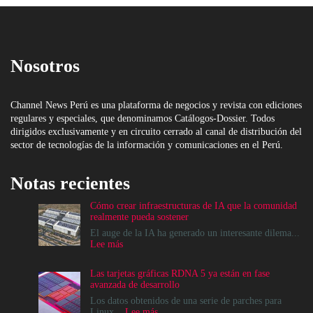
Nosotros
Channel News Perú es una plataforma de negocios y revista con ediciones
regulares y especiales, que denominamos Catálogos-Dossier. Todos
dirigidos exclusivamente y en circuito cerrado al canal de distribución del
sector de tecnologías de la información y comunicaciones en el Perú.
Notas recientes
Cómo crear infraestructuras de IA que la comunidad
realmente pueda sostener
El auge de la IA ha generado un interesante dilema...
:
Lee más
Cómo
crear
Las tarjetas gráficas RDNA 5 ya están en fase
infraestructuras
avanzada de desarrollo
de
IA
Los datos obtenidos de una serie de parches para
que
:
Linux...
Lee más