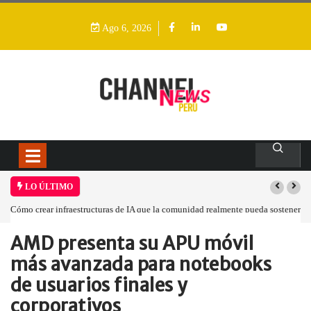
Ago 6, 2026
LO ÚLTIMO
Cómo crear infraestructuras de IA que la comunidad realmente pueda sostener
AMD presenta su APU móvil
Home
Empresa
AMD presenta su…
más avanzada para notebooks
de usuarios finales y
corporativos