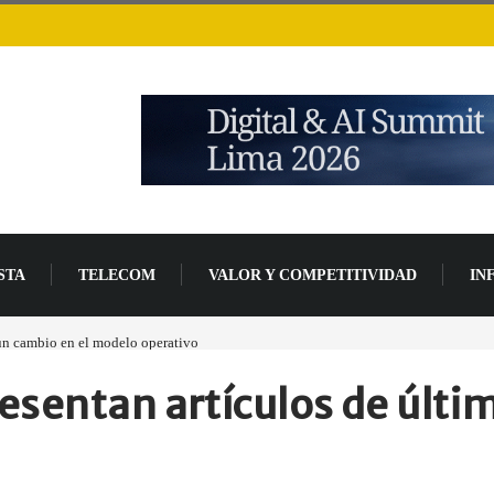
STA
TELECOM
VALOR Y COMPETITIVIDAD
IN
 un cambio en el modelo operativo
Los ingresos por semiconductores aumentarán má
esentan artículos de últi