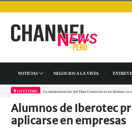
NOTICIAS
NEGOCIOS A LA VISTA
ENTREVI
La modernización del Data Center no es un destino, es
LO ÚLTIMO
Alumnos de Iberotec pr
Home
Informes
Alumnos de Iberotec…
aplicarse en empresas