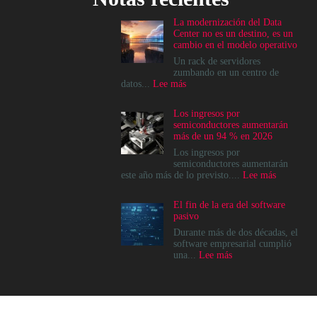
La modernización del Data
Center no es un destino, es un
cambio en el modelo operativo
Un rack de servidores
zumbando en un centro de
:
datos...
Lee más
La
modernización
Los ingresos por
del
semiconductores aumentarán
Data
más de un 94 % en 2026
Center
no
Los ingresos por
es
semiconductores aumentarán
un
:
este año más de lo previsto....
Lee más
destino,
Los
es
ingresos
El fin de la era del software
un
por
pasivo
cambio
semicondu
en
aumentará
Durante más de dos décadas, el
el
más
software empresarial cumplió
modelo
de
:
una...
Lee más
operativo
un
El
94
fin
%
de
en
la
2026
era
© 2022, Channel News Perú - Todos los derechos reservados.