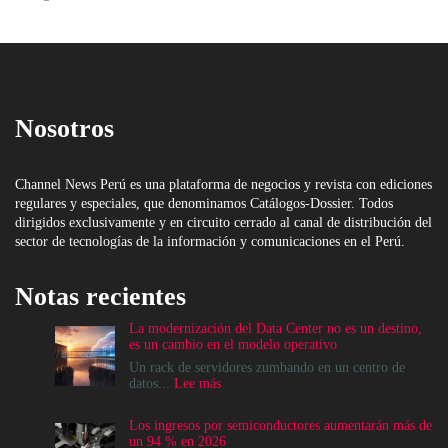
Nosotros
Channel News Perú es una plataforma de negocios y revista con ediciones
regulares y especiales, que denominamos Catálogos-Dossier. Todos
dirigidos exclusivamente y en circuito cerrado al canal de distribución del
sector de tecnologías de la información y comunicaciones en el Perú.
Notas recientes
La modernización del Data Center no es un destino,
es un cambio en el modelo operativo
Un rack de servidores zumbando en un centro de
:
datos...
Lee más
La
modernización
Los ingresos por semiconductores aumentarán más de
del
un 94 % en 2026
Data