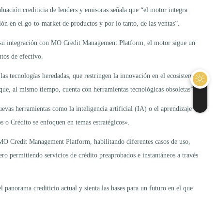
ación crediticia de lenders y emisoras señala que “el motor integra
ión en el go-to-market de productos y por lo tanto, de las ventas”.
Con su integración con MO Credit Management Platform, el motor sigue un
tos de efectivo.
as tecnologías heredadas, que restringen la innovación en el ecosistema
 que, al mismo tiempo, cuenta con herramientas tecnológicas obsoletas”.
evas herramientas como la inteligencia artificial (IA) o el aprendizaje
s o Crédito se enfoquen en temas estratégicos».
e MO Credit Management Platform, habilitando diferentes casos de uso,
ro permitiendo servicios de crédito preaprobados e instantáneos a través
l panorama crediticio actual y sienta las bases para un futuro en el que