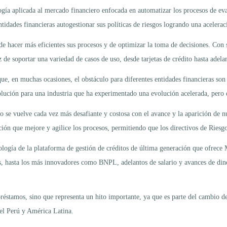
 aplicada al mercado financiero enfocada en automatizar los procesos de evalu
ntidades financieras autogestionar sus políticas de riesgos logrando una acelerac
dad de hacer más eficientes sus procesos y de optimizar la toma de decisiones. 
de soportar una variedad de casos de uso, desde tarjetas de crédito hasta adelan
 en muchas ocasiones, el obstáculo para diferentes entidades financieras son l
solución para una industria que ha experimentado una evolución acelerada, pero
 se vuelve cada vez más desafiante y costosa con el avance y la aparición de nu
ión que mejore y agilice los procesos, permitiendo que los directivos de Riesgo
nología de la plataforma de gestión de créditos de última generación que ofrec
os, hasta los más innovadores como BNPL, adelantos de salario y avances de dine
préstamos, sino que representa un hito importante, ya que es parte del cambio de
n el Perú y América Latina.