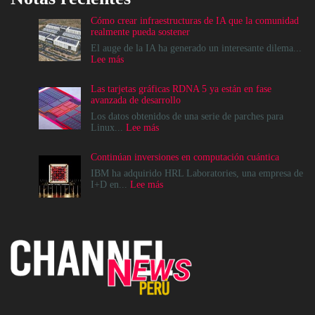
Cómo crear infraestructuras de IA que la comunidad
realmente pueda sostener
El auge de la IA ha generado un interesante dilema...
:
Lee más
Cómo
crear
Las tarjetas gráficas RDNA 5 ya están en fase
infraestructuras
avanzada de desarrollo
de
IA
Los datos obtenidos de una serie de parches para
que
:
Linux...
Lee más
la
Las
comunidad
tarjetas
Continúan inversiones en computación cuántica
realmente
gráficas
pueda
RDNA
IBM ha adquirido HRL Laboratories, una empresa de
sostener
5
:
I+D en...
Lee más
ya
Continúan
están
inversiones
en
en
fase
computación
avanzada
cuántica
de
desarrollo