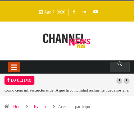
Ago 7, 2026
LO ÚLTIMO
tener
Las tarjetas gráficas RDNA 5 ya están en fase avanzada de desarrollo
Home
Eventos
Aceco TI participó…