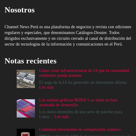
Nosotros
Channel News Perú es una plataforma de negocios y revista con ediciones
regulares y especiales, que denominamos Catálogos-Dossier. Todos
dirigidos exclusivamente y en circuito cerrado al canal de distribución del
sector de tecnologías de la información y comunicaciones en el Perú.
Notas recientes
Cómo crear infraestructuras de IA que la comunidad
realmente pueda sostener
El auge de la IA ha generado un interesante dilema...
:
Lee más
Cómo
crear
Las tarjetas gráficas RDNA 5 ya están en fase
infraestructuras
avanzada de desarrollo
de
IA
Los datos obtenidos de una serie de parches para
que
:
Linux...
Lee más
la
Las
comunidad
tarjetas
Continúan inversiones en computación cuántica
realmente
gráficas
pueda
RDNA